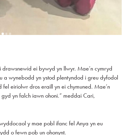
i drawsnewid ei bywyd yn llwyr. Mae’n cymryd
au a wynebodd yn ystod plentyndod i greu dyfodol
d fel eiriolwr dros eraill yn ei chymuned. Mae’n
i gyd yn falch iawn ohoni.” meddai Cari,
arwyddocaol y mae pobl ifanc fel Anya yn eu
l sydd o fewn pob un ohonynt.