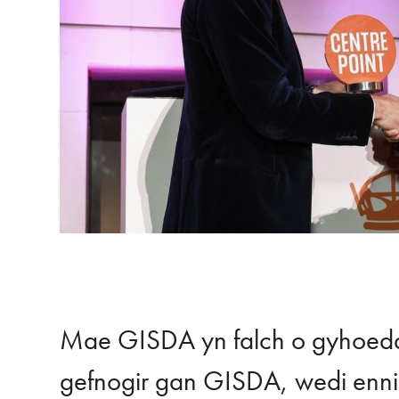
Mae GISDA yn falch o gyhoedd
gefnogir gan GISDA, wedi enni