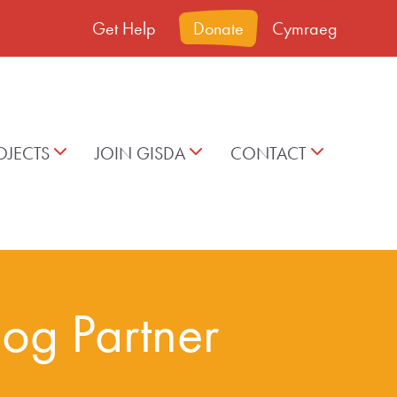
Get Help
Donate
Cymraeg
OJECTS
JOIN GISDA
CONTACT
og Partner