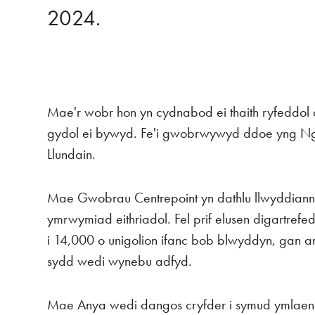
2024.
Mae'r wobr hon yn cydnabod ei thaith ryfeddol
gydol ei bywyd. Fe'i gwobrwywyd ddoe yng Ng
Llundain.
Mae Gwobrau Centrepoint yn dathlu llwyddiann
ymrwymiad eithriadol. Fel prif elusen digartref
i 14,000 o unigolion ifanc bob blwyddyn, gan 
sydd wedi wynebu adfyd.
Mae Anya wedi dangos cryfder i symud ymlaen 