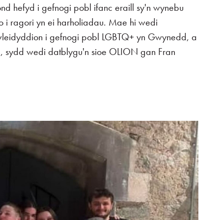
 ond hefyd i gefnogi pobl ifanc eraill sy'n wynebu
 i ragori yn ei harholiadau. Mae hi wedi
wleidyddion i gefnogi pobl LGBTQ+ yn Gwynedd, a
, sydd wedi datblygu'n sioe OLION gan Fran