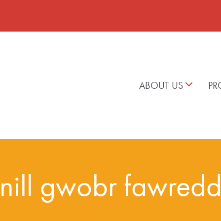
ABOUT US
PR
nill gwobr fawredd