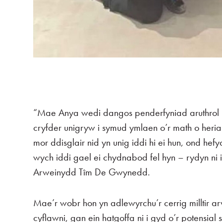
“Mae Anya wedi dangos penderfyniad aruthrol 
cryfder unigryw i symud ymlaen o’r math o heri
mor ddisglair nid yn unig iddi hi ei hun, ond hefy
wych iddi gael ei chydnabod fel hyn – rydyn ni 
Arweinydd Tîm De Gwynedd.
Mae’r wobr hon yn adlewyrchu’r cerrig milltir 
cyflawni, gan ein hatgoffa ni i gyd o’r potensia