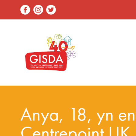
Anya, 18, yn en
Centrepoint UK