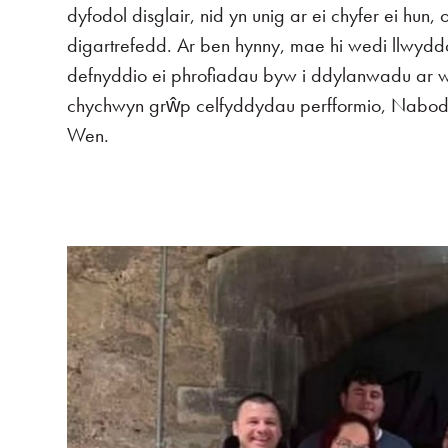
dyfodol disglair, nid yn unig ar ei chyfer ei hun,
digartrefedd. Ar ben hynny, mae hi wedi llwyddo
defnyddio ei phrofiadau byw i ddylanwadu ar 
chychwyn grŵp celfyddydau perfformio, Nabod
Wen.