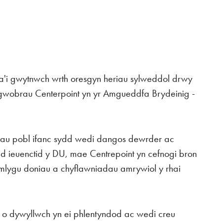
 a'i gwytnwch wrth oresgyn heriau sylweddol drwy
wobrau Centerpoint yn yr Amgueddfa Brydeinig -
au pobl ifanc sydd wedi dangos dewrder ac
edd ieuenctid y DU, mae Centrepoint yn cefnogi bron
amlygu doniau a chyflawniadau amrywiol y rhai
o dywyllwch yn ei phlentyndod ac wedi creu